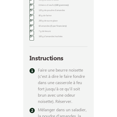
6
blancs d'oeufs
((180 grammes))
120
g
de poudre d'amandes
80
g
de farine
200
g
de sucre glace
60
amandes
((5 par financiers))
7
g
de levure
100
g
d'amandes hachées
Instructions
Faire une beurre noisette
(c'est à dire le faire fondre
dans une casserole à feu
fort jusqu'à ce qu'il soit
brun avec une odeur
noisette). Réserver.
Mélanger dans un saladier,
la poudre d'amandes, la