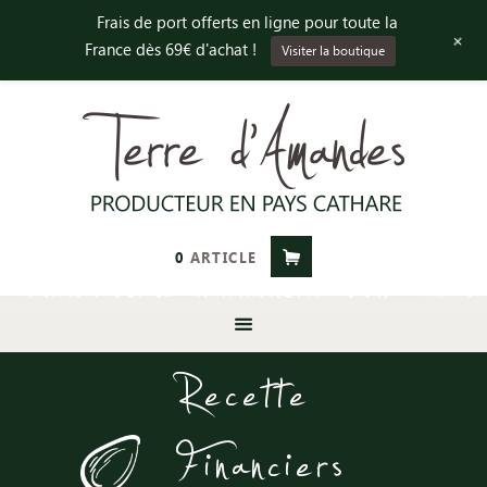
Frais de port offerts en ligne pour toute la
+
France dès 69€ d'achat !
Visiter la boutique
0
ARTICLE
Recette
Financiers