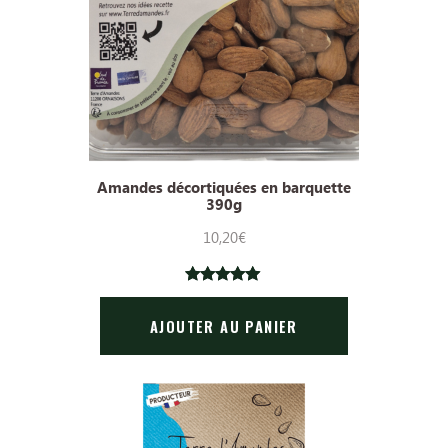
Amandes décortiquées en barquette
390g
10,20
€
5.00
Noté
4
sur 5
AJOUTER AU PANIER
basé sur
notations
client