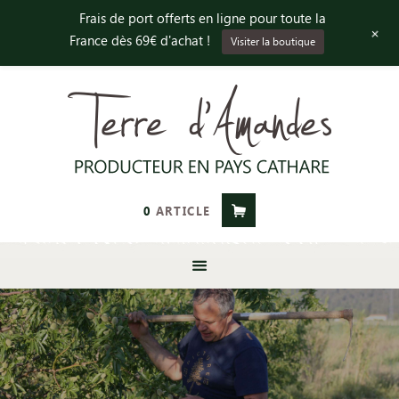
Frais de port offerts en ligne pour toute la
+
France dès 69€ d'achat !
Visiter la boutique
0
ARTICLE