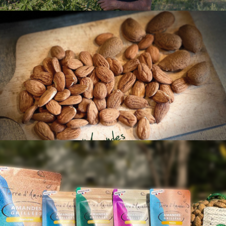
Découvrez notre
gamme sur la
boutique !
Découvrez nos sachets
d’amandes grillées !