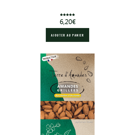
Note
6,20
€
5.00
sur 5
AJOUTER AU PANIER