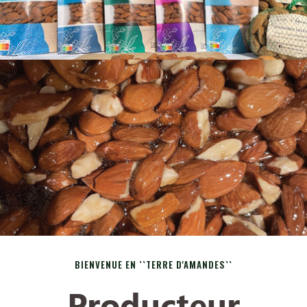
Nouveau !
Découvrez notre
espace Recettes !
BIENVENUE EN ``TERRE D'AMANDES``
Producteur