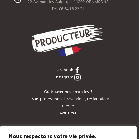
22 Avenue des Auberges 11200 ORNAISONS
Tel. 06.64.18.22.21
Facebook
Instagram
Où trouver nos amandes ?
Je suis professionnel, revendeur, restaurateur
Presse
Actualités
Conditions, paiements et livraisons
Mentions légales
Nous respectons votre vie privée.