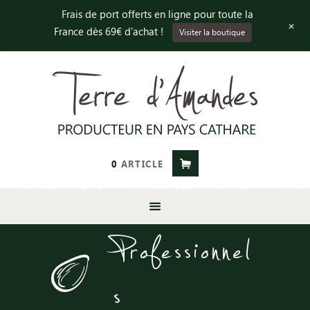
Frais de port offerts en ligne pour toute la
+
France dès 69€ d'achat !
Visiter la boutique
0
ARTICLE
Professionnel
s