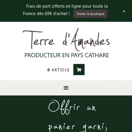
Frais de port offerts en ligne pour toute la
+
France dès 69€ d'achat !
Visiter la boutique
0
ARTICLE
Offrir un
panier garni,