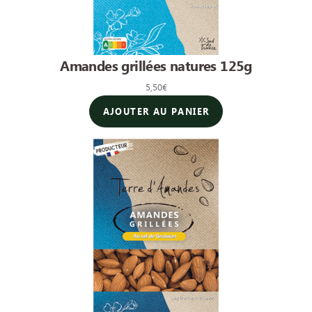
Amandes grillées natures 125g
5,50
€
AJOUTER AU PANIER