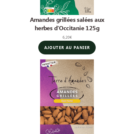
Amandes grillées salées aux
herbes d’Occitanie 125g
6,20
€
AJOUTER AU PANIER