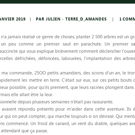
ANVIER 2019
PAR JULIEN - TERRE_D_AMANDES
1
COM
 n’a jamais réalisé ce genre de choses, planter 2 500 arbres est un gr
s un peu comme un premier saut en parachute. Un premier saut
succincte qui vous explique brièvement comment déclencher l’ouver
arcelles défrichées, défoncées, labourées, l’implantation des arbre
it ma commande, 25OO petits amandiers, des scions d’un an, le tron
t rapidement les mettre en terre. C’était sur eux, sur ces petits bou
mieux possible, pour qu’ils prennent, que leurs racines plongent dans l
mais elle allait être la leur.
onnelle depuis plusieurs semaines n’était pas rassurante.
us avaient répondu présents pour m’aider dans cette aventure. Ils é
i sur qui on peut compter, qui marche toujours si on dévisse. Qui ment
ons commencé. Un froid de canard, un vent du diable, quelques av
n attendant que ça passe.