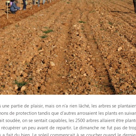
ne partie de plaisir, mais on n’a rien lâché, les arbres se plantaien
ons de protection tandis que d’autres arrosaient les plants en suivan
it soudée, on se sentait capables, les 2500 arbres allaient être plant
écupérer un peu avant de repartir. Le dimanche ne fut pas de trop 
s a fait du bien. Le soleil commençait à se coucher quand le dernie