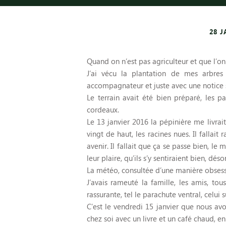
28 J
Quand on n’est pas agriculteur et que l’on
J’ai vécu la plantation de mes arbre
accompagnateur et juste avec une notice 
Le terrain avait été bien préparé, les p
cordeaux.
Le 13 janvier 2016 la pépinière me livra
vingt de haut, les racines nues. Il fallai
avenir. Il fallait que ça se passe bien, le 
leur plaire, qu’ils s’y sentiraient bien, désor
La météo, consultée d’une manière obsessi
J’avais rameuté la famille, les amis, to
rassurante, tel le parachute ventral, celu
C’est le vendredi 15 janvier que nous av
chez soi avec un livre et un café chaud, e