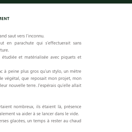
MENT
and saut vers l’inconnu.
 en parachute qui s’effectuerait sans
ture.
s étudiée et matérialisée avec piquets et
c à peine plus gros qu’un stylo, un mètre
ts de végétal, que reposait mon projet, mon
eur nouvelle terre. J’espérais qu’elle allait
taient nombreux, ils étaient là, présence
alement va aider à se lancer dans le vide.
erses glacées, un temps à rester au chaud