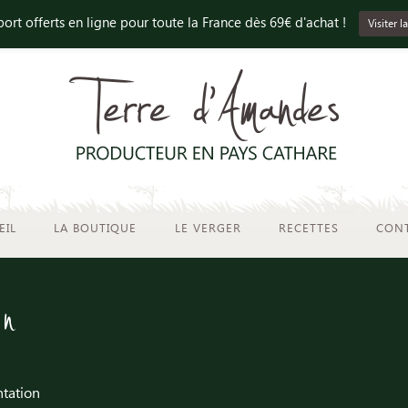
port offerts en ligne pour toute la France dès 69€ d'achat !
Visiter 
EIL
LA BOUTIQUE
LE VERGER
RECETTES
CON
on
ntation