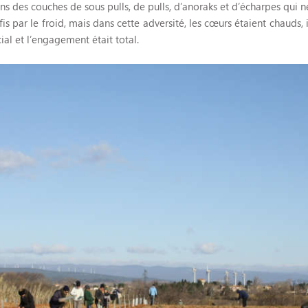
 des couches de sous pulls, de pulls, d’anoraks et d’écharpes qui ne
is par le froid, mais dans cette adversité, les cœurs étaient chauds,
ial et l’engagement était total.