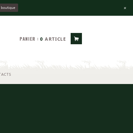
+
la boutique
PANIER :
0
ARTICLE
TACTS