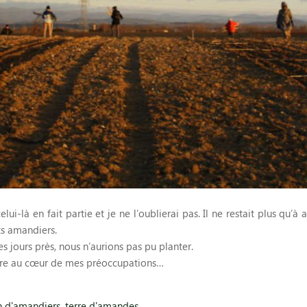
ui-là en fait partie et je ne l’oublierai pas. Il ne restait plus qu’à
ts amandiers.
 jours près, nous n’aurions pas pu planter.
 être au cœur de mes préoccupations…
n d'amandiers
,
terre d'amandes