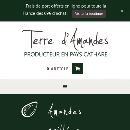
Frais de port offerts en ligne pour toute la
+
France dès 69€ d'achat !
Visiter la boutique
0
ARTICLE
Amandes
grillées