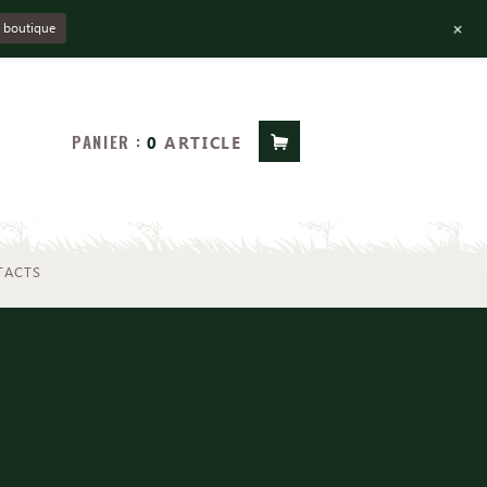
+
la boutique
PANIER :
0
ARTICLE
TACTS