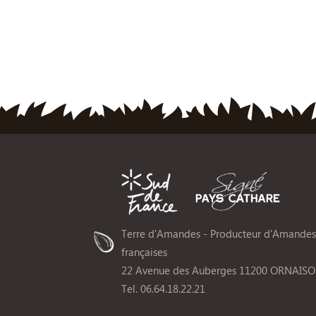
Terre d'Amandes - Producteur d'Amandes
françaises
22 Avenue des Auberges 11200 ORNAIS
Tel. 06.64.18.22.21