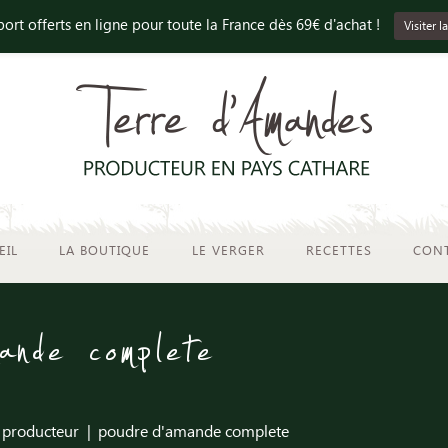
port offerts en ligne pour toute la France dès 69€ d'achat !
Visiter 
EIL
LA BOUTIQUE
LE VERGER
RECETTES
CON
ande complete
 producteur
poudre d'amande complete